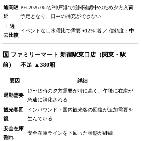
通関遅
PH-2026-062が神戸港で通関確認中のため夕方入荷
延
予定となり、日中の補充ができない
📊
過
イベントなし水曜比で需要
+12%
増 ／ 信頼度：
中
去比較
5️⃣ ファミリーマート 新宿駅東口店（関東・駅
前） 不足 ▲380箱
要因
詳細
17〜19時の夕方需要が特に高く、午後に在庫が
退勤需要
急速に消化される
観光客回
インバウンド・国内観光客の回復が追加需要を
復
生んでいる
安全在庫
安全在庫ラインを下回った状態が継続
割れ