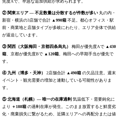
先度Aで、早急な追加供給が求められます。
② 関東エリア — 不足数量は分散するが件数が多い
丸の内・
新宿・横浜の3店舗で合計
▲990箱
不足。都心オフィス・駅
前・商業地と店舗タイプが多岐にわたり、エリア全体で供給
が逼迫しています。
③ 関西（大阪梅田・京都四条烏丸）
梅田が優先度Aで
▲430
箱
、京都が優先度Bで
▲120箱
。梅田への早期手当が優先で
す。
④ 九州（博多・天神）
2店舗合計
▲490箱
の欠品注意。週末
イベント・観光需要の増加と連動している可能性がありま
す。
⑤ 北海道（札幌）— 唯一の在庫過剰
気温低下・需要鈍化に
より
＋188箱
の過剰在庫が発生。このまま放置すると鮮度劣
化・廃棄損失に繋がるため、近隣エリアへの再配分または値