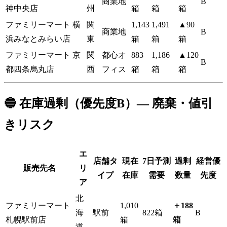
商業地
B
神中央店
州
箱
箱
箱
ファミリーマート 横
関
1,143
1,491
▲90
商業地
B
浜みなとみらい店
東
箱
箱
箱
ファミリーマート 京
関
都心オ
883
1,186
▲120
B
都四条烏丸店
西
フィス
箱
箱
箱
🔵 在庫過剰（優先度B）— 廃棄・値引
きリスク
エ
店舗タ
現在
7日予測
過剰
経営優
販売先名
リ
イプ
在庫
需要
数量
先度
ア
北
ファミリーマート
1,010
＋188
海
駅前
822箱
B
札幌駅前店
箱
箱
道