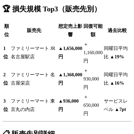
🏆 損失規模 Top3（販売先別）
順
想定売上影
回復可能
販売先
過去比較
位
響
額
＋
1
ファミリーマート JR
▲1,656,000
同曜日平均
1,160,000
位
名古屋駅店
円
比
▲19%
円
＋
2
ファミリーマート 名
▲1,368,000
同曜日平均
930,000
位
古屋栄店
円
比
▲16%
円
＋
3
ファミリーマート 東
▲936,000
サービスレ
650,000
位
京丸の内店
円
ベル
▲7pt
円