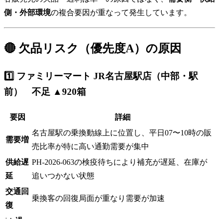
側・外部環境
の複合要因が重なって発生しています。
🔴 欠品リスク（優先度A）の原因
1️⃣ ファミリーマート JR名古屋駅店（中部・駅
前） 不足 ▲920箱
要因
詳細
名古屋駅の乗換動線上に位置し、平日07〜10時の販
需要増
売比率が特に高い通勤需要が集中
供給遅
PH-2026-063の検疫待ちにより補充が遅延、在庫が
延
追いつかない状態
交通回
乗換客の回復局面が重なり需要が加速
復