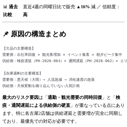
📊
過去
直近4週の同曜日比で販売
▲16%
減 ／ 信頼度：
比較
高
📌 原因の構造まとめ
【欠品の主要構造】

需要側：出社率回復 × 観光客増加 × イベント集客 × 朝夕ピーク集中

供給側：検疫遅延（PH-2026-063）× 通関遅延（PH-2026-062）× エ
【在庫過剰の主要構造】

需要側：悪天候（大雨）→ 人流急減 → 消化速度の急落

最大のリスク要因
は「
通勤・観光需要の同時回復
」と「
検
疫・通関遅延による供給側の硬直
」が重なっている点にあり
ます。特に名古屋2店舗は供給遅延と需要増が完全に同期し
ており、最優先での対応が必要です。