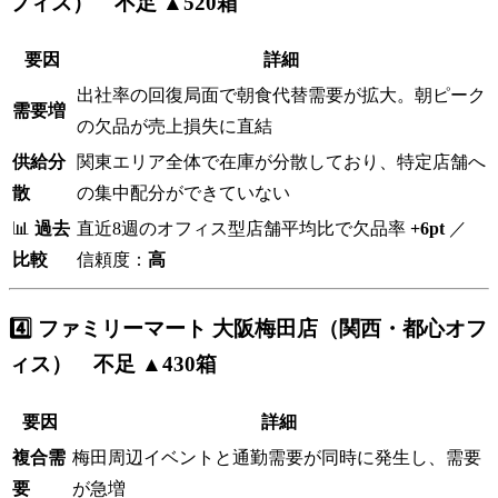
フィス） 不足 ▲520箱
要因
詳細
出社率の回復局面で朝食代替需要が拡大。朝ピーク
需要増
の欠品が売上損失に直結
供給分
関東エリア全体で在庫が分散しており、特定店舗へ
散
の集中配分ができていない
📊
過去
直近8週のオフィス型店舗平均比で欠品率
+6pt
／
比較
信頼度：
高
4️⃣ ファミリーマート 大阪梅田店（関西・都心オフ
ィス） 不足 ▲430箱
要因
詳細
複合需
梅田周辺イベントと通勤需要が同時に発生し、需要
要
が急増