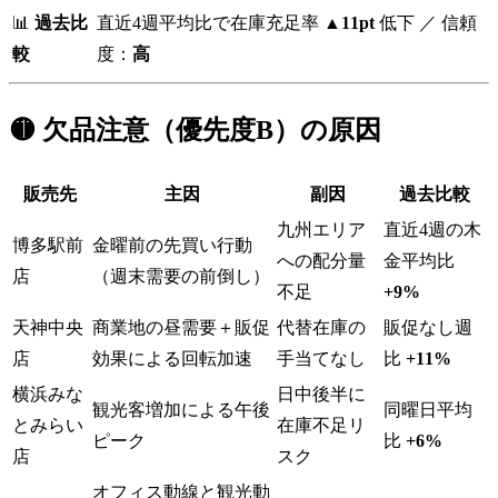
📊
過去比
直近4週平均比で在庫充足率
▲11pt
低下 ／ 信頼
較
度：
高
🟡 欠品注意（優先度B）の原因
販売先
主因
副因
過去比較
九州エリア
直近4週の木
博多駅前
金曜前の先買い行動
への配分量
金平均比
店
（週末需要の前倒し）
不足
+9%
天神中央
商業地の昼需要＋販促
代替在庫の
販促なし週
店
効果による回転加速
手当てなし
比
+11%
横浜みな
日中後半に
観光客増加による午後
同曜日平均
とみらい
在庫不足リ
ピーク
比
+6%
店
スク
オフィス動線と観光動