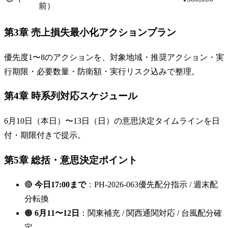
前）
第3章 売上損失最小化アクションプラン
優先度1〜8のアクションを、対象地域・推奨アクション・実
行期限・必要数量・防衛額・実行リスク込みで整理。
第4章 時系列対応スケジュール
6月10日（本日）〜13日（日）の意思決定タイムラインを日
付・期限付きで提示。
第5章 総括・意思決定ポイント
🔴
今日17:00まで
：PH-2026-063優先配分指示 / 週末配
分転換
🟠
6月11〜12日
：関東補充 / 関西通関対応 / 台風配分確
定