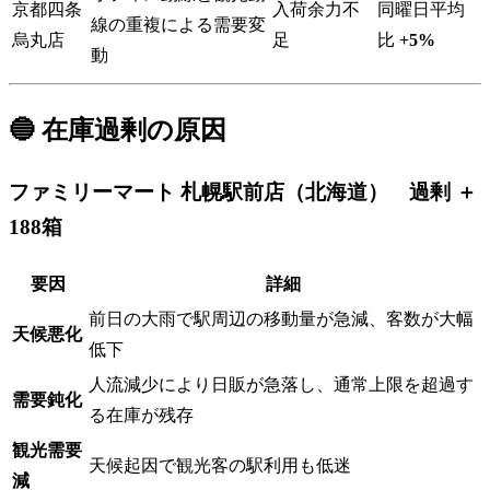
京都四条
入荷余力不
同曜日平均
線の重複による需要変
烏丸店
足
比
+5%
動
🔵 在庫過剰の原因
ファミリーマート 札幌駅前店（北海道） 過剰 ＋
188箱
要因
詳細
前日の大雨で駅周辺の移動量が急減、客数が大幅
天候悪化
低下
人流減少により日販が急落し、通常上限を超過す
需要鈍化
る在庫が残存
観光需要
天候起因で観光客の駅利用も低迷
減