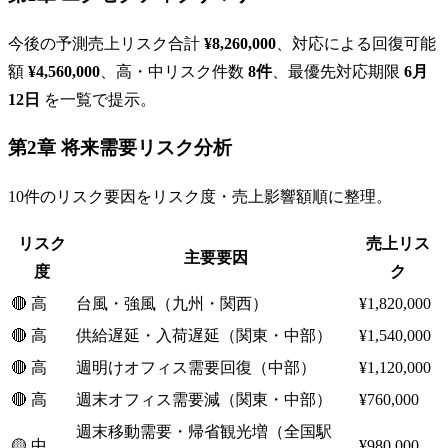
今後の予測売上リスク合計
¥8,260,000
、対応による回復可能
額
¥4,560,000
、高・中リスク件数
8件
、最優先対応期限
6月
12日
を一覧で提示。
第2章 将来需要リスク分析
10件のリスク要因をリスク度・売上影響額順に整理。
リスク
売上リス
主要要因
度
ク
🔴 高
台風・強風（九州・関西）
¥1,820,000
🔴 高
供給遅延・入荷遅延（関東・中部）
¥1,540,000
🔴 高
週明けオフィス需要回復（中部）
¥1,120,000
🔴 高
週末オフィス需要減（関東・中部）
¥760,000
週末移動需要・帰省観光増（全国駅
🟡 中
¥980,000