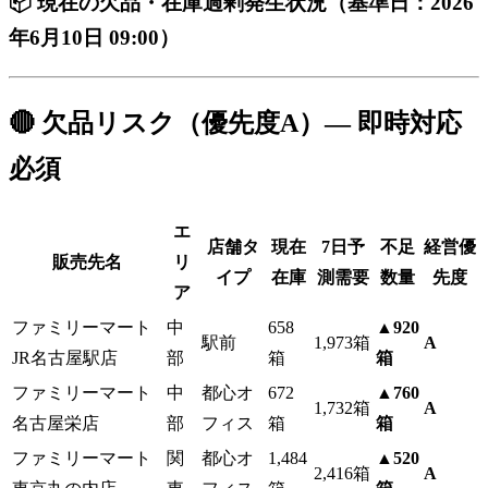
📦 現在の欠品・在庫過剰発生状況（基準日：2026
年6月10日 09:00）
🔴 欠品リスク（優先度A）— 即時対応
必須
エ
店舗タ
現在
7日予
不足
経営優
販売先名
リ
イプ
在庫
測需要
数量
先度
ア
ファミリーマート
中
658
▲920
駅前
1,973箱
A
JR名古屋駅店
部
箱
箱
ファミリーマート
中
都心オ
672
▲760
1,732箱
A
名古屋栄店
部
フィス
箱
箱
ファミリーマート
関
都心オ
1,484
▲520
2,416箱
A