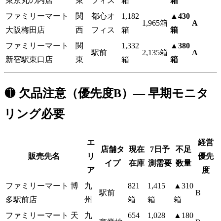
東京丸の内店
東
フィス
箱
箱
ファミリーマート
関
都心オ
1,182
▲430
1,965箱
A
大阪梅田店
西
フィス
箱
箱
ファミリーマート
関
1,332
▲380
駅前
2,135箱
A
新宿駅東口店
東
箱
箱
🟡 欠品注意（優先度B）— 早期モニタ
リング必要
エ
経営
店舗タ
現在
7日予
不足
販売先名
リ
優先
イプ
在庫
測需要
数量
ア
度
ファミリーマート 博
九
821
1,415
▲310
駅前
B
多駅前店
州
箱
箱
箱
ファミリーマート 天
九
654
1,028
▲180