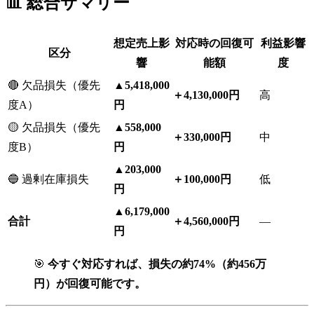
📊 総合サマリー
想定売上影
対応時の回復可
利益影響
区分
響
能額
度
🔴 欠品損失（優先
▲5,418,000
＋4,130,000円
高
度A）
円
🟡 欠品損失（優先
▲558,000
＋330,000円
中
度B）
円
▲203,000
🔵 過剰在庫損失
＋100,000円
低
円
▲6,179,000
合計
＋4,560,000円
—
円
🎯
今すぐ対応すれば、損失の約74%（約456万
円）が回復可能です。