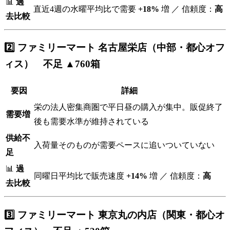
📊
過
直近4週の水曜平均比で需要
+18%
増 ／ 信頼度：
高
去比較
2️⃣ ファミリーマート 名古屋栄店（中部・都心オフ
ィス） 不足 ▲760箱
要因
詳細
栄の法人密集商圏で平日昼の購入が集中。販促終了
需要増
後も需要水準が維持されている
供給不
入荷量そのものが需要ペースに追いついていない
足
📊
過
同曜日平均比で販売速度
+14%
増 ／ 信頼度：
高
去比較
3️⃣ ファミリーマート 東京丸の内店（関東・都心オ