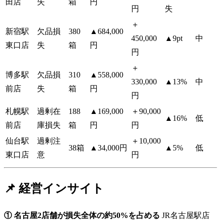
田店
失
箱
円
円
失
＋
新宿駅
欠品損
380
▲684,000
450,000
▲9pt
中
東口店
失
箱
円
円
＋
博多駅
欠品損
310
▲558,000
330,000
▲13%
中
前店
失
箱
円
円
札幌駅
過剰在
188
▲169,000
＋90,000
▲16%
低
前店
庫損失
箱
円
円
仙台駅
過剰注
＋10,000
38箱
▲34,000円
▲5%
低
東口店
意
円
📌 経営インサイト
① 名古屋2店舗が損失全体の約50%を占める
JR名古屋駅店