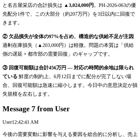
と名古屋栄店の合計損失は
▲3,024,000円
。PH-2026-063の優
先配分1件で、この大部分（約207万円）を3日以内に回復で
きます。
② 欠品損失が全体の97%を占め、構造的な供給不足が主因
過剰在庫損失（▲203,000円）は軽微。問題の本質は「供給
側の遅延 × 都市部の需要回復」のギャップです。
③ 回復可能額は合計456万円 — 対応の時間的余地は限られ
ている
鮮度の制約上、6月12日までに配分が完了しない場
合、回復可能額は急速に縮小します。今日中の意思決定が損
失規模を左右します。
Message
7
from
User
User
12:42:41 AM
今後の需要変動に影響を与える要因を総合的に分析し、売上