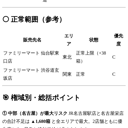
⚪ 正常範囲（参考）
エリ
優先
販売先名
状態
ア
度
ファミリーマート 仙台駅東
正常上限（+38
東北
C
口店
箱）
ファミリーマート 渋谷道玄
関東
正常
C
坂店
🎯 権域別・総括ポイント
① 中部（名古屋）が最大リスク
JR名古屋駅店と名古屋栄店
の合計不足は
▲1,680箱
と全エリアで最大。2店舗ともに優