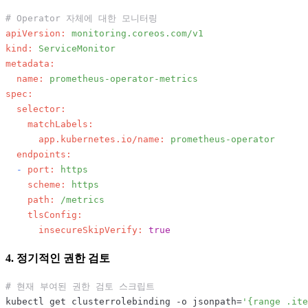
# Operator 자체에 대한 모니터링
apiVersion:
monitoring.coreos.com/v1
kind:
ServiceMonitor
metadata:
name:
prometheus-operator-metrics
spec:
selector:
matchLabels:
app.kubernetes.io/name:
prometheus-operator
endpoints:
-
port:
https
scheme:
https
path:
/metrics
tlsConfig:
insecureSkipVerify:
true
4. 정기적인 권한 검토
# 현재 부여된 권한 검토 스크립트
kubectl get clusterrolebinding -o jsonpath=
'{range .ite