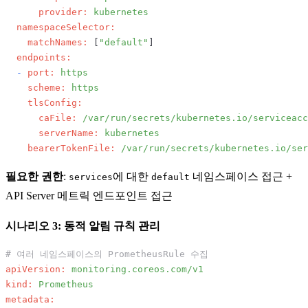
provider:
kubernetes
namespaceSelector:
matchNames:
 [
"default"
]

endpoints:
-
port:
https
scheme:
https
tlsConfig:
caFile:
/var/run/secrets/kubernetes.io/serviceacc
serverName:
kubernetes
bearerTokenFile:
/var/run/secrets/kubernetes.io/ser
필요한 권한
:
에 대한
네임스페이스 접근 +
services
default
API Server 메트릭 엔드포인트 접근
시나리오 3: 동적 알림 규칙 관리
# 여러 네임스페이스의 PrometheusRule 수집
apiVersion:
monitoring.coreos.com/v1
kind:
Prometheus
metadata: