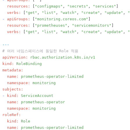
resources:
 [
"configmaps"
, 
"secrets"
, 
"services"
]

verbs:
 [
"get"
, 
"list"
, 
"watch"
, 
"create"
, 
"update"
, 
"
-
apiGroups:
 [
"monitoring.coreos.com"
]

resources:
 [
"prometheuses"
, 
"servicemonitors"
]

verbs:
 [
"get"
, 
"list"
, 
"watch"
, 
"create"
, 
"update"
, 
"
---
# 여러 네임스페이스에 동일한 Role 적용
apiVersion:
rbac.authorization.k8s.io/v1
kind:
RoleBinding
metadata:
name:
prometheus-operator-limited
namespace:
monitoring
subjects:
-
kind:
ServiceAccount
name:
prometheus-operator
namespace:
monitoring
roleRef:
kind:
Role
name:
prometheus-operator-limited