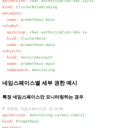
apiVersion:
rbac.authorization.k8s.io/v1
kind:
ClusterRoleBinding
metadata:
name:
prometheus-main
roleRef:
apiGroup:
rbac.authorization.k8s.io
kind:
ClusterRole
name:
prometheus-main
subjects:
-
kind:
ServiceAccount
name:
prometheus-main
namespace:
monitoring
네임스페이스별 세부 권한 예시
특정 네임스페이스만 모니터링하는 경우
# 제한된 네임스페이스만 모니터링
apiVersion:
monitoring.coreos.com/v1
kind:
Prometheus
metadata: