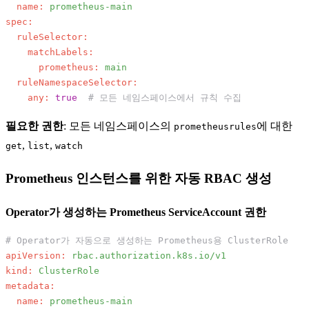
name:
prometheus-main
spec:
ruleSelector:
matchLabels:
prometheus:
main
ruleNamespaceSelector:
any:
true
# 모든 네임스페이스에서 규칙 수집
필요한 권한
: 모든 네임스페이스의
에 대한
prometheusrules
,
,
get
list
watch
Prometheus 인스턴스를 위한 자동 RBAC 생성
Operator가 생성하는 Prometheus ServiceAccount 권한
# Operator가 자동으로 생성하는 Prometheus용 ClusterRole
apiVersion:
rbac.authorization.k8s.io/v1
kind:
ClusterRole
metadata:
name:
prometheus-main