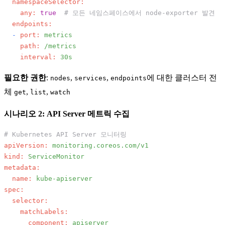
namespaceSelector:
any:
true
# 모든 네임스페이스에서 node-exporter 발견
endpoints:
-
port:
metrics
path:
/metrics
interval:
30s
필요한 권한
:
,
,
에 대한 클러스터 전
nodes
services
endpoints
체
,
,
get
list
watch
시나리오 2: API Server 메트릭 수집
# Kubernetes API Server 모니터링
apiVersion:
monitoring.coreos.com/v1
kind:
ServiceMonitor
metadata:
name:
kube-apiserver
spec:
selector:
matchLabels:
component:
apiserver