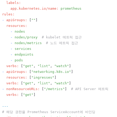
labels:
app.kubernetes.io/name:
prometheus
rules:
-
apiGroups:
 [
""
]

resources:
-
nodes
-
nodes/proxy
# kubelet 메트릭 접근
-
nodes/metrics
# 노드 메트릭 접근
-
services
-
endpoints
-
pods
verbs:
 [
"get"
, 
"list"
, 
"watch"
-
apiGroups:
 [
"networking.k8s.io"
]

resources:
 [
"ingresses"
]

verbs:
 [
"get"
, 
"list"
, 
"watch"
-
nonResourceURLs:
 [
"/metrics"
]  
# API Server 메트릭
verbs:
 [
"get"
]

---
# 해당 권한을 Prometheus ServiceAccount에 바인딩