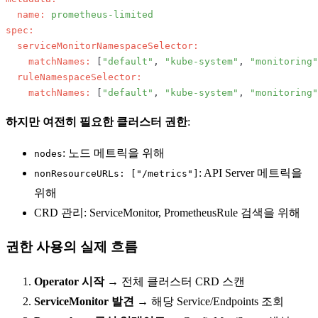
name:
prometheus-limited
spec:
serviceMonitorNamespaceSelector:
matchNames:
 [
"default"
, 
"kube-system"
, 
"monitoring"
ruleNamespaceSelector:
matchNames:
 [
"default"
, 
"kube-system"
, 
"monitoring"
하지만 여전히 필요한 클러스터 권한
:
: 노드 메트릭을 위해
nodes
: API Server 메트릭을
nonResourceURLs: ["/metrics"]
위해
CRD 관리: ServiceMonitor, PrometheusRule 검색을 위해
권한 사용의 실제 흐름
Operator 시작
→ 전체 클러스터 CRD 스캔
ServiceMonitor 발견
→ 해당 Service/Endpoints 조회