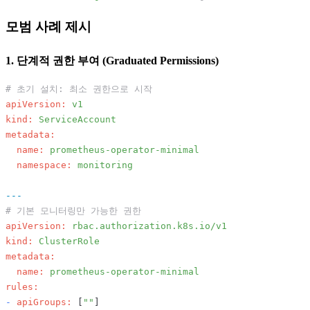
모범 사례 제시
1. 단계적 권한 부여 (Graduated Permissions)
# 초기 설치: 최소 권한으로 시작
apiVersion:
v1
kind:
ServiceAccount
metadata:
name:
prometheus-operator-minimal
namespace:
monitoring
---
# 기본 모니터링만 가능한 권한
apiVersion:
rbac.authorization.k8s.io/v1
kind:
ClusterRole
metadata:
name:
prometheus-operator-minimal
rules:
-
apiGroups:
 [
""
]
