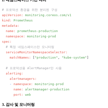
# 프로덕션 환경을 위한 분리된 구성
apiVersion:
monitoring.coreos.com/v1
kind:
Prometheus
metadata:
name:
prometheus-production
namespace:
monitoring-prod
spec:
# 특정 네임스페이스만 모니터링
serviceMonitorNamespaceSelector:
matchNames:
 [
"production"
, 
"kube-system"
]

# 프로덕션용 AlertManager만 사용
alerting:
alertmanagers:
-
namespace:
monitoring-prod
name:
alertmanager-production
port:
web
3. 감사 및 모니터링