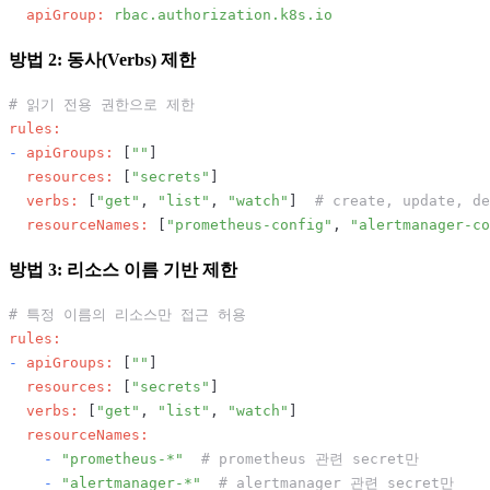
apiGroup:
rbac.authorization.k8s.io
방법 2: 동사(Verbs) 제한
# 읽기 전용 권한으로 제한
rules:
-
apiGroups:
 [
""
]

resources:
 [
"secrets"
]

verbs:
 [
"get"
, 
"list"
, 
"watch"
]  
# create, update, d
resourceNames:
 [
"prometheus-config"
, 
"alertmanager-co
방법 3: 리소스 이름 기반 제한
# 특정 이름의 리소스만 접근 허용
rules:
-
apiGroups:
 [
""
]

resources:
 [
"secrets"
]

verbs:
 [
"get"
, 
"list"
, 
"watch"
]

resourceNames:
-
"prometheus-*"
# prometheus 관련 secret만
-
"alertmanager-*"
# alertmanager 관련 secret만