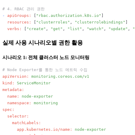
# 4. RBAC 관리 권한
-
apiGroups:
 [
"rbac.authorization.k8s.io"
]

resources:
 [
"clusterroles"
, 
"clusterrolebindings"
]

verbs:
 [
"create"
, 
"get"
, 
"list"
, 
"watch"
, 
"update"
, 
"
실제 사용 시나리오별 권한 활용
시나리오 1: 전체 클러스터 노드 모니터링
# Node Exporter를 통한 노드 메트릭 수집
apiVersion:
monitoring.coreos.com/v1
kind:
ServiceMonitor
metadata:
name:
node-exporter
namespace:
monitoring
spec:
selector:
matchLabels:
app.kubernetes.io/name:
node-exporter