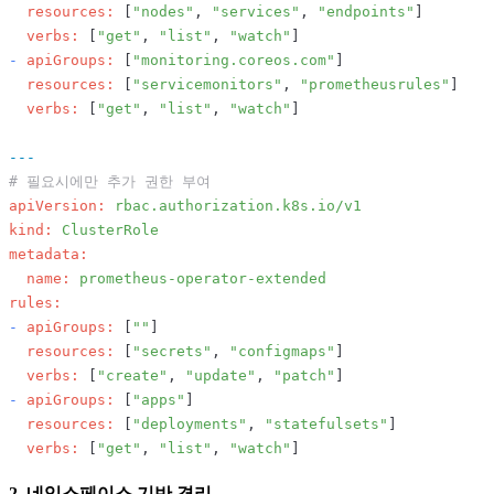
resources:
 [
"nodes"
, 
"services"
, 
"endpoints"
]

verbs:
 [
"get"
, 
"list"
, 
"watch"
-
apiGroups:
 [
"monitoring.coreos.com"
]

resources:
 [
"servicemonitors"
, 
"prometheusrules"
]

verbs:
 [
"get"
, 
"list"
, 
"watch"
]

---
# 필요시에만 추가 권한 부여
apiVersion:
rbac.authorization.k8s.io/v1
kind:
ClusterRole
metadata:
name:
prometheus-operator-extended
rules:
-
apiGroups:
 [
""
]

resources:
 [
"secrets"
, 
"configmaps"
]

verbs:
 [
"create"
, 
"update"
, 
"patch"
-
apiGroups:
 [
"apps"
]

resources:
 [
"deployments"
, 
"statefulsets"
]

verbs:
 [
"get"
, 
"list"
, 
"watch"
2. 네임스페이스 기반 격리