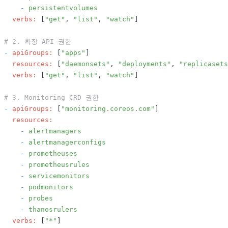
-
persistentvolumes
verbs:
 [
"get"
, 
"list"
, 
"watch"
]

# 2. 확장 API 권한
-
apiGroups:
 [
"apps"
]

resources:
 [
"daemonsets"
, 
"deployments"
, 
"replicasets
verbs:
 [
"get"
, 
"list"
, 
"watch"
]

# 3. Monitoring CRD 권한
-
apiGroups:
 [
"monitoring.coreos.com"
]

resources:
-
alertmanagers
-
alertmanagerconfigs
-
prometheuses
-
prometheusrules
-
servicemonitors
-
podmonitors
-
probes
-
thanosrulers
verbs:
 [
"*"
]
