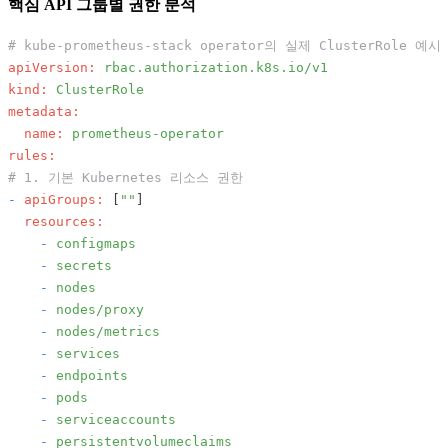
핵심 API 그룹별 권한 분석
# kube-prometheus-stack operator의 실제 ClusterRole 예시
apiVersion:
rbac.authorization.k8s.io/v1
kind:
ClusterRole
metadata:
name:
prometheus-operator
rules:
# 1. 기본 Kubernetes 리소스 권한
-
apiGroups:
 [
""
]

resources:
-
configmaps
-
secrets
-
nodes
-
nodes/proxy
-
nodes/metrics
-
services
-
endpoints
-
pods
-
serviceaccounts
-
persistentvolumeclaims