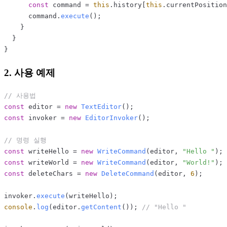
const
 command = 
this
.
history
[
this
.
currentPosition
      command.
execute
();

    }

  }

2. 사용 예제
// 사용법
const
 editor = 
new
TextEditor
const
 invoker = 
new
EditorInvoker
();

// 명령 실행
const
 writeHello = 
new
WriteCommand
(editor, 
"Hello "
const
 writeWorld = 
new
WriteCommand
(editor, 
"World!"
const
 deleteChars = 
new
DeleteCommand
(editor, 
6
);

invoker.
execute
console
.
log
(editor.
getContent
()); 
// "Hello "