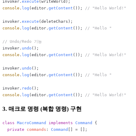
invoker.
execute
console
.
log
(editor.
getContent
()); 
// "Hello World!"
invoker.
execute
console
.
log
(editor.
getContent
()); 
// "Hello "
// Undo/Redo 기능
invoker.
undo
console
.
log
(editor.
getContent
()); 
// "Hello World!"
invoker.
undo
console
.
log
(editor.
getContent
()); 
// "Hello "
invoker.
redo
console
.
log
(editor.
getContent
()); 
// "Hello World!"
3. 매크로 명령 (복합 명령) 구현
class
MacroCommand
implements
Command
 {

private
commands
: 
Command
[] = [];
