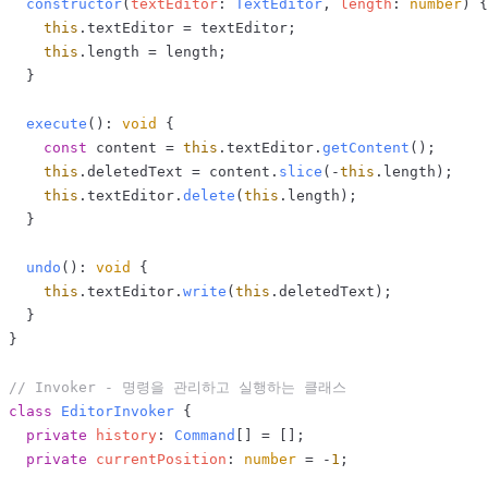
constructor
(
textEditor
: 
TextEditor
, 
length
: 
number
) {

this
.
textEditor
 = textEditor;

this
.
length
 = length;

  }

execute
(): 
void
 {

const
 content = 
this
.
textEditor
.
getContent
();

this
.
deletedText
 = content.
slice
(-
this
.
length
);

this
.
textEditor
.
delete
(
this
.
length
);

  }

undo
(): 
void
 {

this
.
textEditor
.
write
(
this
.
deletedText
);

  }

}

// Invoker - 명령을 관리하고 실행하는 클래스
class
EditorInvoker
 {

private
history
: 
Command
[] = [];

private
currentPosition
: 
number
 = -
1
;
