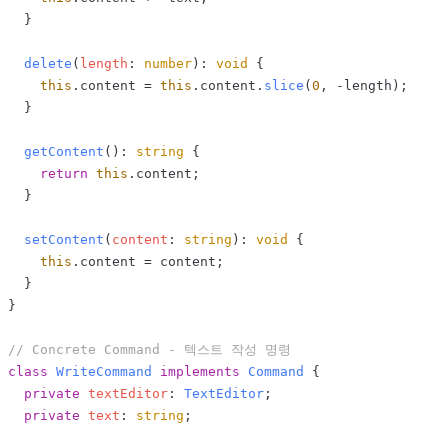
  }

delete
(
length
: 
number
): 
void
 {

this
.
content
 = 
this
.
content
.
slice
(
0
, -length);

  }

getContent
(): 
string
 {

return
this
.
content
;

  }

setContent
(
content
: 
string
): 
void
 {

this
.
content
 = content;

  }

}

// Concrete Command - 텍스트 작성 명령
class
WriteCommand
implements
Command
 {

private
textEditor
: 
TextEditor
;

private
text
: 
string
;
