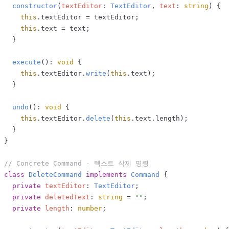
constructor
(
textEditor
: 
TextEditor
, 
text
: 
string
) {

this
.
textEditor
 = textEditor;

this
.
text
 = text;

  }

execute
(): 
void
 {

this
.
textEditor
.
write
(
this
.
text
);

  }

undo
(): 
void
 {

this
.
textEditor
.
delete
(
this
.
text
.
length
);

  }

}

// Concrete Command - 텍스트 삭제 명령
class
DeleteCommand
implements
Command
 {

private
textEditor
: 
TextEditor
;

private
deletedText
: 
string
 = 
""
;

private
length
: 
number
;
