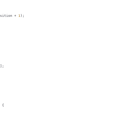
sition
 + 
1
);

];

 {
