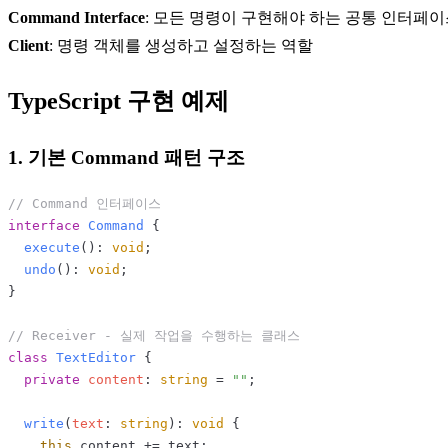
Command Interface
: 모든 명령이 구현해야 하는 공통 인터페
Client
: 명령 객체를 생성하고 설정하는 역할
TypeScript 구현 예제
1. 기본 Command 패턴 구조
// Command 인터페이스
interface
Command
 {

execute
(): 
void
;

undo
(): 
void
;

}

// Receiver - 실제 작업을 수행하는 클래스
class
TextEditor
 {

private
content
: 
string
 = 
""
;

write
(
text
: 
string
): 
void
 {

this
.
content
 += text;
