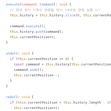
execute
(
command
: 
Command
): 
void
 {

// 현재 위치 이후의 명령들 제거 (새로운 명령 실행 시)
this
.
history
 = 
this
.
history
.
slice
(
0
, 
this
.
currentPo
    command.
execute
();

this
.
history
.
push
(command);

this
.
currentPosition
++;

  }

undo
(): 
void
 {

if
 (
this
.
currentPosition
 >= 
0
) {

const
 command = 
this
.
history
[
this
.
currentPosition
      command.
undo
();

this
.
currentPosition
--;

    }

  }

redo
(): 
void
 {

if
 (
this
.
currentPosition
 < 
this
.
history
.
length
 - 
1
)
this
.
currentPosition
++;
