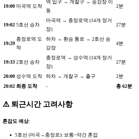
역 입구 → 개찰구 → 승강장 이
19:00
마곡역 도착
2분
동
마곡역 → 충정로역 (14개 정거
19:02
5호선 승차
27분
장)
충정로역 도
하차 → 환승 통로 → 2호선 승
19:29
4분
착
강장
충정로역 → 성수역 (14개 정거
19:33
2호선 승차
27분
장)
20:00
성수역 도착
하차 → 개찰구 → 출구
2분
20:02
최종 도착
-
총 62분
⚠️ 퇴근시간 고려사항
혼잡도 예상
:
5호선 (마곡→충정로): 보통~약간 혼잡