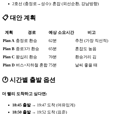
2호선 (충정로→성수): 혼잡 (외선순환, 강남방향)
📋 대안 계획
계획
경로
예상 소요시간
비고
Plan A
충정로 환승
62분
추천 (가장 직선적)
Plan B
종로3가 환승
65분
혼잡도 높음
Plan C
왕십리 환승
70분
환승거리 김
Plan D
버스+지하철 혼합
75분
날씨 좋을 때
🕐 시간별 출발 옵션
더 빨리 도착하고 싶다면:
18:45 출발
→ 19:47 도착 (여유있게)
18:50 출발
→ 19:52 도착 (표준)