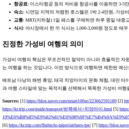
항공료
: 이스타항공 등의 저비용 항공사를 이용하면 3-5만
숙소
: 시먼딩 지역의 저렴한 호스텔은 1박 2-4만원, 가성비
교통
: MRT(지하철) 1일 패스를 구매하면 하루 종일 대
식사
: 야시장에서 한 끼 식사는 1,000-3,000원 정도
진정한 가성비 여행의 의미
가성비 여행의 핵심은 무조건적인 절약이 아니라 효율적인 자원 
는 여행을 하는 것입니다. 이런 방식으로 여행하면 제한된 예산
베트남 다낭의 해변 휴양, 태국 치앙마이의 문화 체험, 대만 타
과 여행 스타일에 맞는 목적지를 선택해서 똑똑한 가성비 여행을
Sources:
[1]
https://blog.naver.com/smart100se/223662591189
[2]
ht
https://kr.trip.com/guide/transport/방콕에서+치앙마이.html
[5]
https
10%E6%B8%85%E9%82%81%E6%98%9F%E7%B4%9A%E9%
[6]
https://kr.trip.com/flights/to-taipei/airfares-tpe/
[7]
https://blog.nav