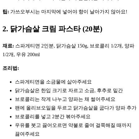
팁:
가쓰오부시는 마지막에 넣어야 향이 날아가지 않아요!
2. 닭가슴살 크림 파스타 (20분)
재료:
스파게티면 2인분, 닭가슴살 150g, 브로콜리 1/2개, 양파
1/2개, 우유 200ml
조리법:
스파게티면을 소금물에 삶아주세요
닭가슴살은 한입 크기로 자르고 소금, 후추로 밑간
브로콜리는 작게 나누고 양파는 채 썰어주세요
팬에 올리브오일을 두르고 닭가슴살을 굽다가 양파 추가
브로콜리를 넣고 2분간 볶아주세요
우유를 붓고 끓어오르면 약불로 줄여 걸쭉해질 때까지
끓여주세요